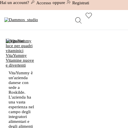
Hai un account?
oppure
Accesso
Registrati
Integratori
VitaYummy
Vitamine nuove
e divertenti
VitaYummy è
un'azienda
danese con
sede a
Roskilde.
L'azienda ha
una vasta
esperienza nel
campo degli
integratori
alimentari e
degli alimenti