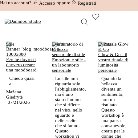
Hai un account?
oppure
Accesso
Registrati
Stile
Eventi
Eventi
Glow & Go - il
Perché dovresti
Emozioni e stile -
vostro rituale di
davvero creare
un laboratorio
luminosità
una moodboard
sensoriale
personale
Chiedo quasi
Lo stile non
Quando la
a.
riguarda solo
bellezza
l'abbigliamento,
diventa un
Mažena
ma è uno
sentimento,
Giedrytė
stato d'animo
non un
07/21/2026
che si riflette
risultato.
nel viso, nello
Questo
sguardo e
workshop è
nelle scelte
una pausa
che si fanno.
consapevole,
Questo
creata per le
workshop vi
donne che