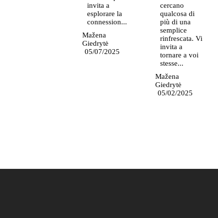
invita a
cercano
esplorare la
qualcosa di
connession...
più di una
semplice
Mažena
rinfrescata. Vi
Giedrytė
invita a
05/07/2025
tornare a voi
stesse...
Mažena
Giedrytė
05/02/2025