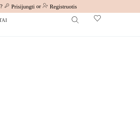
ą?
or
Prisijungti
Registruotis
TAI