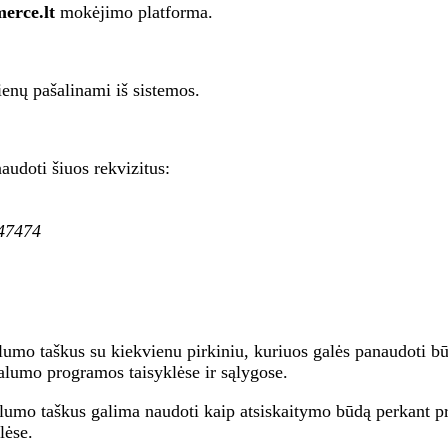
rce.lt
mokėjimo platforma.
enų pašalinami iš sistemos.
udoti šiuos rekvizitus:
47474
lumo taškus su kiekvienu pirkiniu, kuriuos galės panaudoti 
lumo programos taisyklėse ir sąlygose.
umo taškus galima naudoti kaip atsiskaitymo būdą perkant pre
lėse.