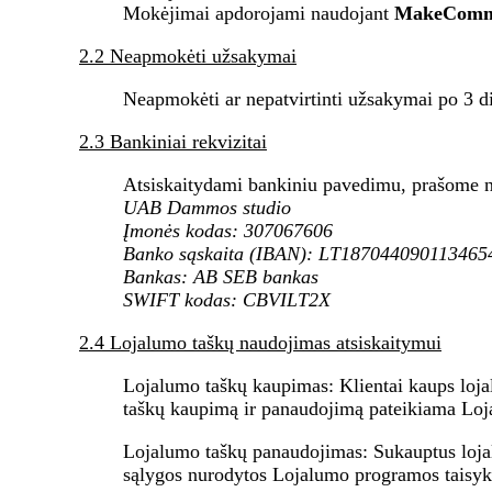
Mokėjimai apdorojami naudojant
MakeComme
2.2 Neapmokėti užsakymai
Neapmokėti ar nepatvirtinti užsakymai po 3 di
2.3 Bankiniai rekvizitai
Atsiskaitydami bankiniu pavedimu, prašome na
UAB Dammos studio
Įmonės kodas: 307067606
Banko sąskaita (IBAN): LT187044090113465
Bankas: AB SEB bankas
SWIFT kodas: CBVILT2X
2.4 Lojalumo taškų naudojimas atsiskaitymui
Lojalumo taškų kaupimas:
Klientai kaups loja
taškų kaupimą ir panaudojimą pateikiama Loja
Lojalumo taškų panaudojimas:
Sukauptus lojal
sąlygos nurodytos Lojalumo programos taisyk