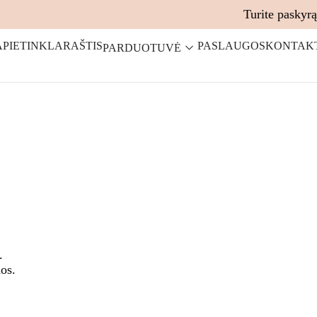
Turite paskyr
APIE
TINKLARAŠTIS
PASLAUGOS
KONTAK
PARDUOTUVĖ
.
nos.