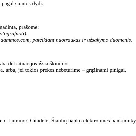
 pagal siuntos dydį.
sugadinta, prašome:
otografuoti).
fo@dammos.com, pateikiant nuotraukas ir užsakymo duomenis.
yba dėl situacijos išsiaiškinimo.
nta, arba, jei tokios prekės nebeturime – grąžinami pinigai.
eb, Luminor, Citadele, Šiaulių banko elektroninės bankinink