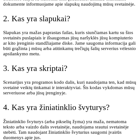
dokumente informuojame apie slapukų naudojimą mūsų svetainėje.
2. Kas yra slapukai?
Slapukas yra mažas paprastas failas, kuris siunčiamas kartu su šios
svetainės puslapiais ir išsaugomas jūsų naršyklės jūsų kompiuterio
ar kito įrenginio standžiajame diske. Jame saugoma informacija gali
būti grąžinta į mūsų arba atitinkamų trečiųjų šalių serverius vėlesnio
apsilankymo metu.
3. Kas yra skriptai?
Scenarijus yra programos kodo dalis, kuri naudojama ten, kad mūsų
svetainė veiktų tinkamai ir interaktyviai. Šis kodas vykdomas mūsų
serveriuose arba jūsų įrenginyje.
4. Kas yra žiniatinklio švyturys?
Žiniatinklio švyturys (arba pikselių žyma) yra maža, nematoma
teksto arba vaizdo dalis svetainėje, naudojama srautui svetainėje
stebėti. Tam naudojant žiniatinklio švyturius saugomi įvairūs
duomenys apie jus.