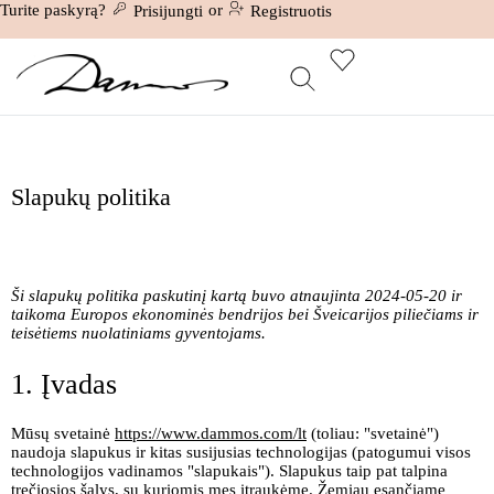
Turite paskyrą?
or
Prisijungti
Registruotis
Slapukų politika
Ši slapukų politika paskutinį kartą buvo atnaujinta 2024-05-20 ir
taikoma Europos ekonominės bendrijos bei Šveicarijos piliečiams ir
teisėtiems nuolatiniams gyventojams.
1. Įvadas
Mūsų svetainė
https://www.dammos.com/lt
(toliau: "svetainė")
naudoja slapukus ir kitas susijusias technologijas (patogumui visos
technologijos vadinamos "slapukais"). Slapukus taip pat talpina
trečiosios šalys, su kuriomis mes įtraukėme. Žemiau esančiame