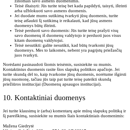
žinomais savo asmens duomenimis.
Teisė ištaisyti: Jūs turite teisę bet kada papildyti, taisyti, ištrinti
arba užblokuoti savo asmens duomenis.
Jei duodate mums sutikimą tvarkyti jūsų duomenis, turite
teisę atšaukti šį sutikimą ir reikalauti, kad jūsų asmens
duomenys būtų ištrinti.
Teisė perduoti savo duomenis: Jūs turite teisę prašyti visų
savo duomenų iš duomenų valdytojo ir perduoti juos visus
kitam duomenų valdytojui.
Teisė nesutikti: galite nesutikti, kad būtų tvarkomi jūsų
duomenys. Mes to laikomės, nebent yra pagrįstų priežasčių
juos tvarkyti.
Norėdami pasinaudoti šiomis teisėmis, susisiekite su mumis.
Kontaktinius duomenis rasite šios slapukų politikos apačioje. Jei
turite skundą dėl to, kaip tvarkome jūsų duomenis, norėtume išgirsti
jūsų nuomonę, tačiau jūs taip pat turite teisę pateikti skundą
priežiūros institucijai (Duomenų apsaugos institucijai).
10. Kontaktiniai duomenys
Jei turite klausimų ir (arba) komentarų apie mūsų slapukų politiką ir
šį pareiškimą, susisiekite su mumis šiais kontaktiniais duomenimis:
Mažena Giedrytė