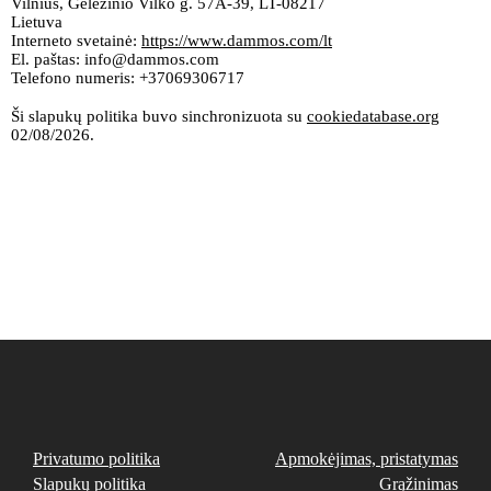
Vilnius, Geležinio Vilko g. 57A-39, LT-08217
Lietuva
Interneto svetainė:
https://www.dammos.com/lt
El. paštas:
info@
dammos.com
Telefono numeris: +37069306717
Ši slapukų politika buvo sinchronizuota su
cookiedatabase.org
02/08/2026.
Privatumo politika
Apmokėjimas, pristatymas
Slapukų politika
Grąžinimas