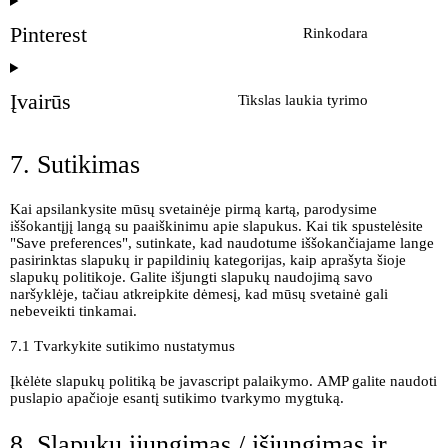
Pinterest
Rinkodara
Įvairūs
Tikslas laukia tyrimo
7. Sutikimas
Kai apsilankysite mūsų svetainėje pirmą kartą, parodysime
iššokantįjį langą su paaiškinimu apie slapukus. Kai tik spustelėsite
"Save preferences", sutinkate, kad naudotume iššokančiajame lange
pasirinktas slapukų ir papildinių kategorijas, kaip aprašyta šioje
slapukų politikoje. Galite išjungti slapukų naudojimą savo
naršyklėje, tačiau atkreipkite dėmesį, kad mūsų svetainė gali
nebeveikti tinkamai.
7.1 Tvarkykite sutikimo nustatymus
Įkėlėte slapukų politiką be javascript palaikymo. AMP galite naudoti
puslapio apačioje esantį sutikimo tvarkymo mygtuką.
8. Slapukų įjungimas / išjungimas ir