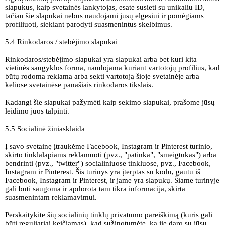
slapukus, kaip svetainės lankytojas, esate susieti su unikaliu ID,
tačiau šie slapukai nebus naudojami jūsų elgesiui ir pomėgiams
profiliuoti, siekiant parodyti suasmenintus skelbimus.
5.4 Rinkodaros / stebėjimo slapukai
Rinkodaros/stebėjimo slapukai yra slapukai arba bet kuri kita
vietinės saugyklos forma, naudojama kuriant vartotojų profilius, kad
būtų rodoma reklama arba sekti vartotoją šioje svetainėje arba
keliose svetainėse panašiais rinkodaros tikslais.
Kadangi šie slapukai pažymėti kaip sekimo slapukai, prašome jūsų
leidimo juos talpinti.
5.5 Socialinė žiniasklaida
Į savo svetainę įtraukėme Facebook, Instagram ir Pinterest turinio,
skirto tinklalapiams reklamuoti (pvz., "patinka", "smeigtukas") arba
bendrinti (pvz., "twitter") socialiniuose tinkluose, pvz., Facebook,
Instagram ir Pinterest. Šis turinys yra įterptas su kodu, gautu iš
Facebook, Instagram ir Pinterest, ir jame yra slapukų. Šiame turinyje
gali būti saugoma ir apdorota tam tikra informacija, skirta
suasmenintam reklamavimui.
Perskaitykite šių socialinių tinklų privatumo pareiškimą (kuris gali
būti reguliariai keičiamas), kad sužinotumėte, ką jie daro su jūsų