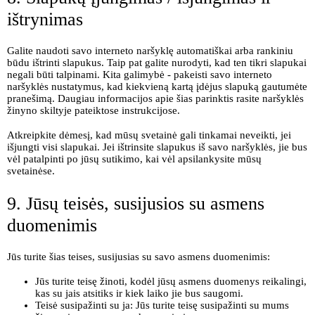
ištrynimas
Galite naudoti savo interneto naršyklę automatiškai arba rankiniu
būdu ištrinti slapukus. Taip pat galite nurodyti, kad ten tikri slapukai
negali būti talpinami. Kita galimybė - pakeisti savo interneto
naršyklės nustatymus, kad kiekvieną kartą įdėjus slapuką gautumėte
pranešimą. Daugiau informacijos apie šias parinktis rasite naršyklės
žinyno skiltyje pateiktose instrukcijose.
Atkreipkite dėmesį, kad mūsų svetainė gali tinkamai neveikti, jei
išjungti visi slapukai. Jei ištrinsite slapukus iš savo naršyklės, jie bus
vėl patalpinti po jūsų sutikimo, kai vėl apsilankysite mūsų
svetainėse.
9. Jūsų teisės, susijusios su asmens
duomenimis
Jūs turite šias teises, susijusias su savo asmens duomenimis:
Jūs turite teisę žinoti, kodėl jūsų asmens duomenys reikalingi,
kas su jais atsitiks ir kiek laiko jie bus saugomi.
Teisė susipažinti su ja: Jūs turite teisę susipažinti su mums