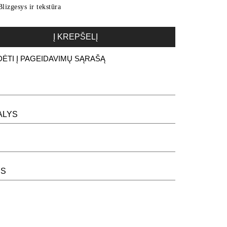
Blizgesys ir tekstūra
Į KREPŠELĮ
DĖTI Į PAGEIDAVIMŲ SĄRAŠĄ
ALYS
ĖS