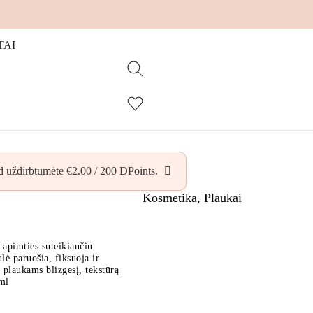
TAI
ad uždirbtumėte
€
2.00
/
200
DPoints.
Kosmetika
,
Plaukai
 apimties suteikiančiu
ė paruošia, fiksuoja ir
 plaukams blizgesį, tekstūrą
ml