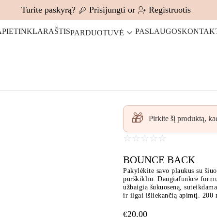
Turite paskyrą?
Prisijungti
or
Registruotis
APIE
TINKLARAŠTIS
PASLAUGOS
KONTAK
PARDUOTUVĖ
🎁
Pirkite šį produktą, k
☆
☆
☆
☆
☆
BOUNCE BACK
Pakylėkite savo plaukus su šiuo
purškikliu. Daugiafunkcė formul
užbaigia šukuoseną, suteikdama
ir ilgai išliekančią apimtį.
200 
20.00
€